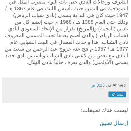
الشرف ورجالات النادي حتى بات اليوم مضرب المثل في
النموذجية في التميز، حيث تأسس الليث في عام 1367 هـ /
1947 حيث كان في البداية يسمى (نادي شباب الرياض)
وذلك حتى العام 1388 هـ / 1968 م حيث إنضم كل من
ناديي (النجمة) و(المريخ) بقرار من الإتحاد السعودي لنادي
(شباب الرياض) والذي أصبح بعدها تحت المسمى المعروف
نادي الشباب. هذا و حدث انفصال في البيت الشبابي عام
1377 هـ / 1957 م نتج عنه خروج عبد الرحمن بن سعيد من
النادي مع بعض من لاعبي نادي الشباب وتأسيس نادي جديد
يسمى (الأولمبي) والذي يعرف حالياً بنادي الهلال.
Ahmed
في
3:13 ص
مشاركة
ليست هناك تعليقات:
إرسال تعليق