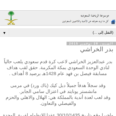
▼
السبت، 28 نوفمبر 2015
بدر الخراشي
بدر عبدالعزيز الخراشي لاعب كرة قدم سعودي يلعب حالياً
لنادي الوحدة السعودي بمكة المكرمة. حقق لقب هداف
مسابقة فيصل بن فهد عام 1428هـ برصيد 8 أهداف .
وقد سجلاً هدفاً جميلاً دبل كيك (باك ورد) في مرمى
مانشستر يونايتد في اعتزال سامي الجابر.
وقد لعب لعدة أندية بالمملكة هي: الهلال والاهلي والحزم
والفيصلي والتعاون.
واخيرا وقع بتاريخ 30/10/1435 عقدا للانظمام لفريق الوحدة