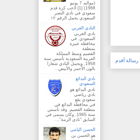
(مواليد 7 يونيو
1988) [1] لاعب كرة قدم
سعودي في نادي النصر
السعودي يحمل الرقم ١٢ .
النادي العربي
نادي العربي
السعودي, في
محافظة عنيزة
بمنطقة
القصيم وسط المملكة
العربية السعودية تأسس سنة
رسالة أقدم
1958, ويحمل النادي شعارا
بالون الأحمر والأبيض...
نادي البدائع
السعودي
نادي البدائع هو
نادي رياضي
سعودي يقع
في محافظة البدائع في
منطقة القصيم, وقد تأسس
سنة 1965, وكان يسمى في
السابق "نادي الرمة",...
الحسن اليامي
هو الحسن بن