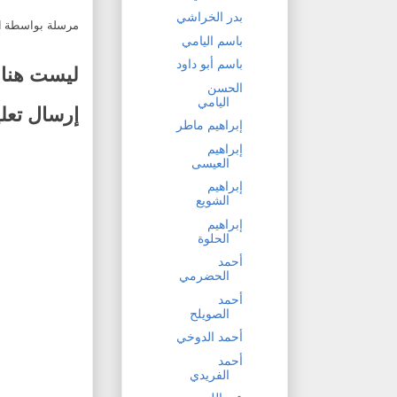
بدر الخراشي
مرسلة بواسطة
d
باسم اليامي
باسم أبو داود
ليست هناك
الحسن
اليامي
إرسال تعل
إبراهيم ماطر
إبراهيم
العيسى
إبراهيم
الشويع
إبراهيم
الحلوة
أحمد
الحضرمي
أحمد
الصويلح
أحمد الدوخي
أحمد
الفريدي