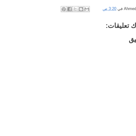
Ahme
في
3:20 ص
 تعليقات:
يق