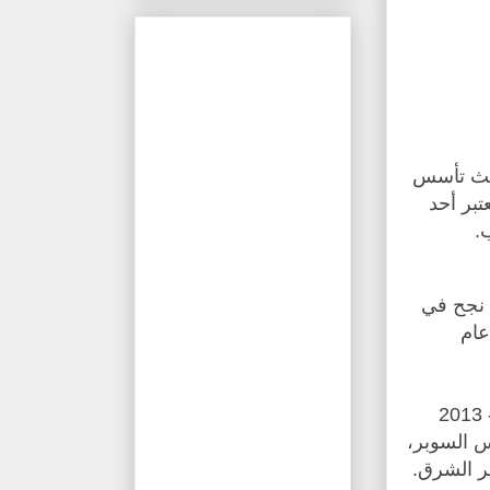
حيث تأسس
افق 24 ربيع أول من عام 1378 هـ ويعتبر أحد
.
 نجح في
عام
وحقق أكبر انجاز له بفوزه بالدوري السعودي للمحترفين في موسم 2012 - 2013
يحقق كاس السوبر،
ير الشرق.