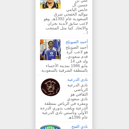
علي بن
حسين آل
حابس اليامي
مواليد الخفجي شرق
السعودية عام 1392هـ. وهو
لاعب سابق لأندية نجران
والاتحاد, كما مثل المنتخب
ا...
أحمد الصويلح
أحمد الصويلح
هو لاعب كرة
قدم سعودي،
ولد في 14
مايو 1986 بمدينة الأحساء
بالمنطقة الشرقية بالسعودية.
نادي الدرعية
نادي الدرعية
الرياضي
الثقافي هو
نادي سعودي
ومقره في الرياض بمنطقة
الدرعية ويلعب بدوري الدرجة
الأولى وتأسس نادي الدرعية
عام 1396هـ
نادي الفتح