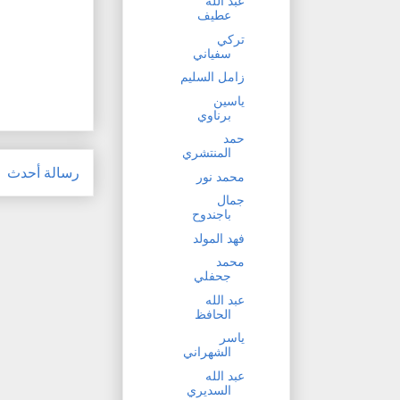
عبد الله
عطيف
تركي
سفياني
زامل السليم
ياسين
برناوي
حمد
المنتشري
رسالة أحدث
محمد نور
جمال
باجندوح
فهد المولد
محمد
جحفلي
عبد الله
الحافظ
ياسر
الشهراني
عبد الله
السديري