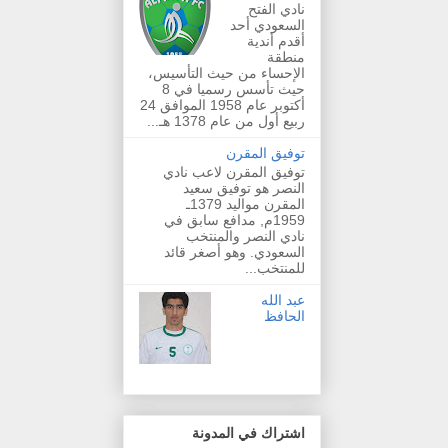
نادي الفتح
السعودي أحد
أقدم أندية
منطقة
الإحساء من حيث التأسيس،
حيث تأسس رسميا في 8
أكتوبر عام 1958 الموافق 24
ربيع أول من عام 1378 هـ...
توفيق المقرن
توفيق المقرن لاعب نادي
النصر هو توفيق سعيد
المقرن مواليد 1379ـ
1959م, مدافع سابق في
نادي النصر والمنتخب
السعودي. وهو أصغر قائد
للمنتخب...
عبد الله
الحافظ
اشتراك في المدونة