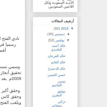
الأندية السعودية ولكل
اللاعبين السعوديين
أرشيف المقالات
(92)
2015
▼
◄
ديسمبر
(40)
نادي الفتح
▼
نوفمبر
(52)
خالد أحمد
الغامدي
أفض
خالد الفرحان
خالد الغانم
وسمي بسبب ذ
خالد الدحيدح
تحقيق أنجاز 
حسن العتيبي
2009م بعد 51 سنة من تأسيسه.
تيسير
الجاسم
توفيق
المقرن
تركي
ويلقب الفتح 
سفياني