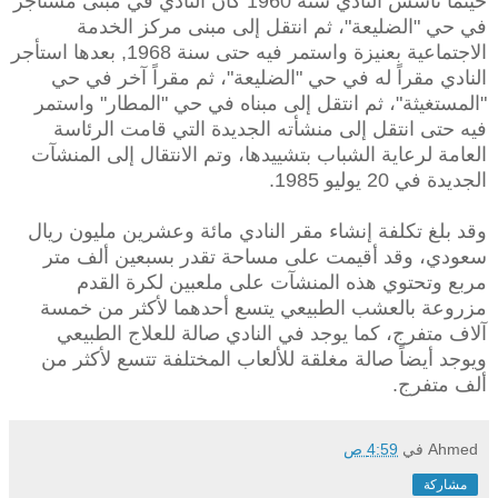
حينما تأسس النادي سنة 1960 كان النادي في مبنى مستأجر
في حي "الضليعة"، ثم انتقل إلى مبنى مركز الخدمة
الاجتماعية بعنيزة واستمر فيه حتى سنة 1968, بعدها استأجر
النادي مقراً له في حي "الضليعة"، ثم مقراً آخر في حي
"المستغيثة"، ثم انتقل إلى مبناه في حي "المطار" واستمر
فيه حتى انتقل إلى منشأته الجديدة التي قامت الرئاسة
العامة لرعاية الشباب بتشييدها، وتم الانتقال إلى المنشآت
الجديدة في 20 يوليو 1985.
وقد بلغ تكلفة إنشاء مقر النادي مائة وعشرين مليون ريال
سعودي، وقد أقيمت على مساحة تقدر بسبعين ألف متر
مربع وتحتوي هذه المنشآت على ملعبين لكرة القدم
مزروعة بالعشب الطبيعي يتسع أحدهما لأكثر من خمسة
آلاف متفرج، كما يوجد في النادي صالة للعلاج الطبيعي
ويوجد أيضاً صالة مغلقة للألعاب المختلفة تتسع لأكثر من
ألف متفرج.
Ahmed
في
4:59 ص
مشاركة